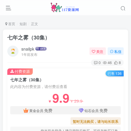
首页
短剧
正文
七年之雾（30集）
snailpk
关注
私信
1年前发布
0
46
8
付费资源
已售 136
七年之雾（30集）
此内容为付费资源，请付费后查看
9.9
29.9
￥
￥
免费
免费
黄金会员
钻石会员
暂时无法购买，请与站长联系
您当前未登录！建议登陆后购买，可保存购买订单