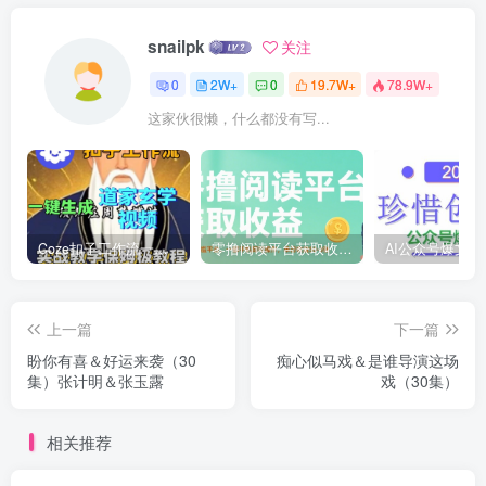
snailpk
关注
0
2W+
0
19.7W+
78.9W+
这家伙很懒，什么都没有写...
Coze扣子工作流一键生成道家玄学短视频，实战保姆级教程
零撸阅读平台获取收益，最新无门槛平台，一部手机即可操作，单日收益50-3张【揭秘】
上一篇
下一篇
盼你有喜＆好运来袭（30
痴心似马戏＆是谁导演这场
集）张计明＆张玉露
戏（30集）
相关推荐