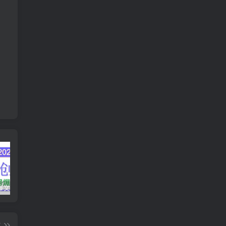
AI公众号爆文创作变现，2025公众号爆文教程(包含指令)
众影AI由空前强大的AI技术打造的AI工具天花板
蛋花免费小说新人1元红包
篇