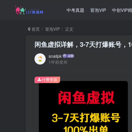
中考真题
冒泡VIP
中创VIP
首页
冒泡VIP
正文
闲鱼虚拟详解，3-7天打爆账号，1
snailpk
1年前发布
付费资源