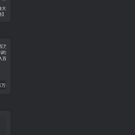
放大
秘】
五大体系成就百万变现AI超级个体- AI流量变现特训营，一步一步教你一个人怎么年入百W
TikTok全套视频课，新手入门+进阶课，短视频ADS-GMV MAX投流打品，日销破1000单打法