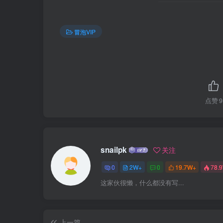
冒泡VIP
点赞
9
snailpk
关注
0
2W+
0
19.7W+
78.
这家伙很懒，什么都没有写...
上一篇