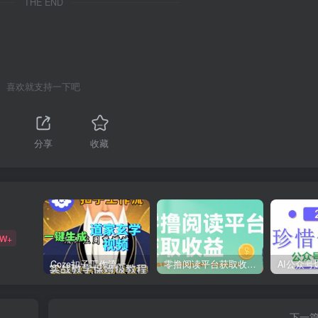
THE END
喜欢就支持一下吧
分享
收藏
9W+
Coze扣子工作流一键生成道家玄学短视频，实战保姆级教程
零撸阅读平台获取收益，最新无门槛平台，一部手机即可操作，单日收益50-3张【揭秘】
下一