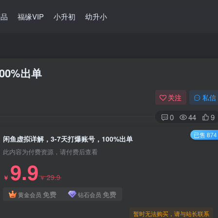
精品
福缘VIP
小升初
幼升小
00%出单
关注
私信
0
44
9
已售 874
闲鱼虚拟详解，3-7天打爆账号，100%出单
此内容为付费资源，请付费后查看
9.9
29.9
￥
￥
免费
免费
黄金会员
钻石会员
暂时无法购买，请与站长联系