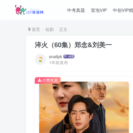
中考真题
冒泡VIP
中创VIP
首页
短剧
正文
淬火（60集）郑念&刘美一
snailpk
1年前发布
付费资源