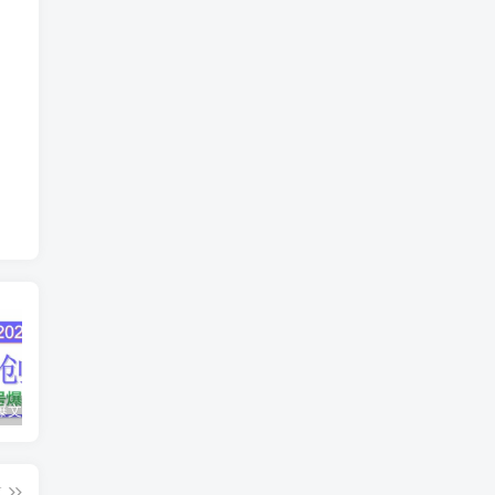
AI公众号爆文创作变现，2025公众号爆文教程(包含指令)
众影AI由空前强大的AI技术打造的AI工具天花板
蛋花免费小说新人1元红包
篇