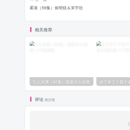
雾港（59集）侯明炫＆宋宇欣
相关推荐
引入深渊（60集）随嘉兴＆游雅
评论
抢沙发