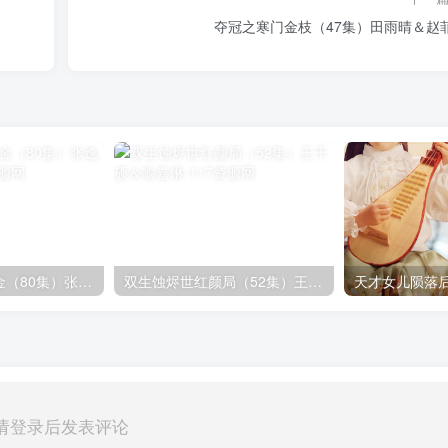
夺冠之寒门金枝（47集）田雨晴＆赵
乡下来了个真千金（80集）张逸伦＆潘欣懿
双生蚀烬世红颜局（52集）王千硕＆喻嘉琳
天才女儿陨落后
请登录后发表评论