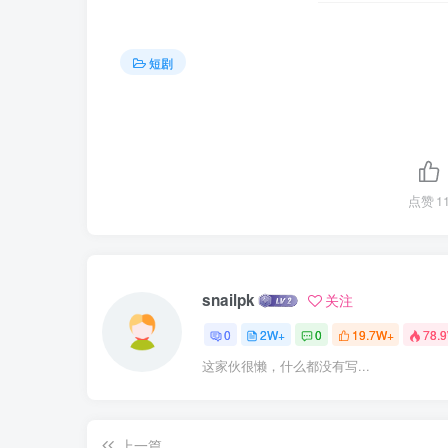
短剧
点赞
1
snailpk
关注
0
2W+
0
19.7W+
78.
这家伙很懒，什么都没有写...
上一篇