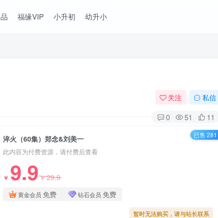
精品
福缘VIP
小升初
幼升小
关注
私信
0
51
11
已售 281
淬火（60集）郑念&刘美一
此内容为付费资源，请付费后查看
9.9
29.9
￥
￥
免费
免费
黄金会员
钻石会员
暂时无法购买，请与站长联系