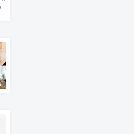
菲一
（41集）崔秀子
无福之家退退退（60集）丁一夫＆毕馨月