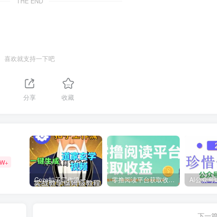
THE END
喜欢就支持一下吧
1
分享
收藏
9W+
Coze扣子工作流一键生成道家玄学短视频，实战保姆级教程
零撸阅读平台获取收益，最新无门槛平台，一部手机即可操作，单日收益50-3张【揭秘】
下一