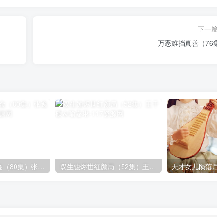
下一
万恶难挡真善（76
乡下来了个真千金（80集）张逸伦＆潘欣懿
双生蚀烬世红颜局（52集）王千硕＆喻嘉琳
天才女儿陨落后