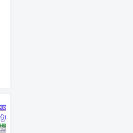
AI公众号爆文创作变现，2025公众号爆文教程(包含指令)
众影AI由空前强大的AI技术打造的AI工具天花板
蛋花免费小说新人1元红包