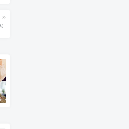
篇
集）
（41集）崔秀子
无福之家退退退（60集）丁一夫＆毕馨月