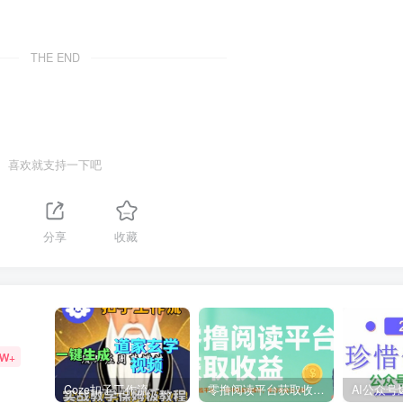
THE END
喜欢就支持一下吧
分享
收藏
9W+
Coze扣子工作流一键生成道家玄学短视频，实战保姆级教程
零撸阅读平台获取收益，最新无门槛平台，一部手机即可操作，单日收益50-3张【揭秘】