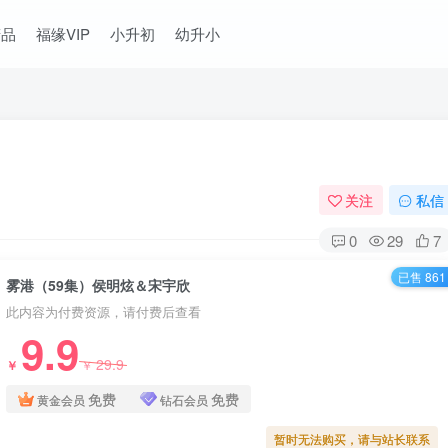
精品
福缘VIP
小升初
幼升小
关注
私信
0
29
7
已售 861
雾港（59集）侯明炫＆宋宇欣
此内容为付费资源，请付费后查看
9.9
29.9
￥
￥
免费
免费
黄金会员
钻石会员
暂时无法购买，请与站长联系