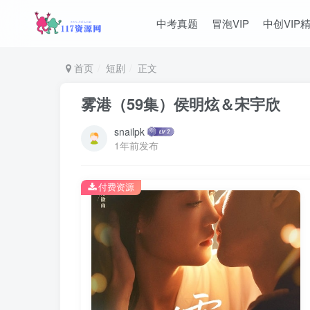
中考真题
冒泡VIP
中创VIP
首页
短剧
正文
雾港（59集）侯明炫＆宋宇欣
snailpk
1年前发布
付费资源