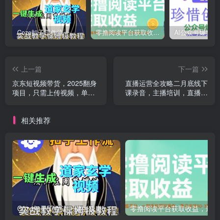
Coze扣子工作流一键生成道家玄学短视频，实战保姆级教程
零撸阅读平台获取收益，最新无门槛平台，一部手机即可操作，单日收益50-3张【揭秘】
上一篇
下一篇
京东短视频带货，2025翻身
直播运营全攻略二月底线下
项目，只需上传视频，单月
课录音，主播培训，直播运
稳定变现8k+【揭秘】
营，录音+图片
相关推荐
Coze扣子工作流一键生成道家玄学短视频，实战保姆级教程
零撸