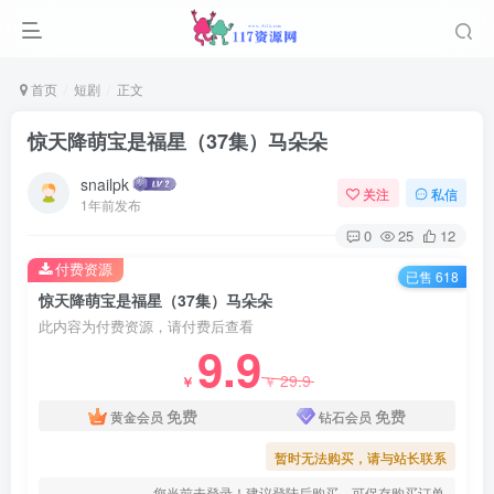
首页
短剧
正文
惊天降萌宝是福星（37集）马朵朵
snailpk
关注
私信
1年前发布
0
25
12
付费资源
已售 618
惊天降萌宝是福星（37集）马朵朵
此内容为付费资源，请付费后查看
9.9
29.9
￥
￥
免费
免费
黄金会员
钻石会员
暂时无法购买，请与站长联系
您当前未登录！建议登陆后购买，可保存购买订单