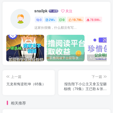
snailpk
关注
0
2W+
0
19.7W+
78.9W+
这家伙很懒，什么都没有写...
Coze扣子工作流一键生成道家玄学短视频，实战保姆级教程
零撸阅读平台获取收益，最新无门槛平台，一部手机即可操作，单日收益50-3张【揭秘】
上一篇
下一篇
亢龙有悔逆乾坤（65集）
报告陛下小公主又拿玉玺砸
核桃（79集）王已歌＆张紫
淋
相关推荐