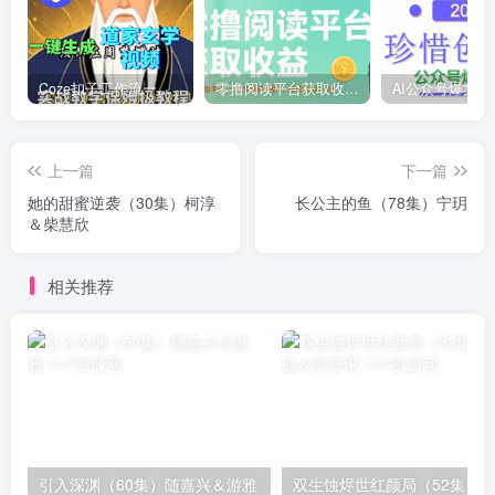
Coze扣子工作流一键生成道家玄学短视频，实战保姆级教程
零撸阅读平台获取收益，最新无门槛平台，一部手机即可操作，单日收益50-3张【揭秘】
上一篇
下一篇
她的甜蜜逆袭（30集）柯淳
长公主的鱼（78集）宁玥
＆柴慧欣
相关推荐
引入深渊（60集）随嘉兴＆游雅