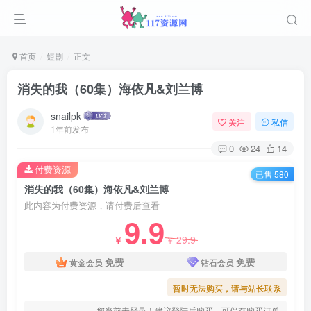
首页
短剧
正文
消失的我（60集）海依凡&刘兰博
snailpk
关注
私信
1年前发布
0
24
14
付费资源
已售 580
消失的我（60集）海依凡&刘兰博
此内容为付费资源，请付费后查看
9.9
29.9
￥
￥
免费
免费
黄金会员
钻石会员
暂时无法购买，请与站长联系
您当前未登录！建议登陆后购买，可保存购买订单