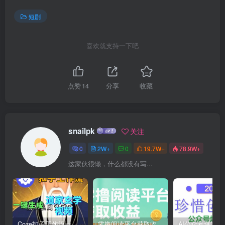
短剧
喜欢就支持一下吧
点赞
14
分享
收藏
snailpk
关注
0
2W+
0
19.7W+
78.9W+
这家伙很懒，什么都没有写...
Coze扣子工作流一键生成道家玄学短视频，实战保姆级教程
零撸阅读平台获取收益，最新无门槛平台，一部手机即可操作，单日收益50-3张【揭秘】