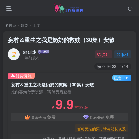
首页
短剧
正文
妄村＆重生之我是奶奶的救赎（30集）安敏
snailpk
关注
私信
1年前发布
0
33
14
付费资源
已售 201
妄村＆重生之我是奶奶的救赎（30集）安敏
此内容为付费资源，请付费后查看
9.9
29.9
￥
￥
免费
免费
黄金会员
钻石会员
暂时无法购买，请与站长联系
您当前未登录！建议登陆后购买，可保存购买订单