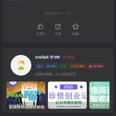
喜欢就支持一下吧
点赞
9
分享
收藏
snailpk
关注
0
2W+
0
19.7W+
78.9W+
这家伙很懒，什么都没有写...
Coze扣子工作流一键生成道家玄学短视频，实战保姆级教程
AI公众号爆文创作变现，2025公众号爆文教程(包含指令)