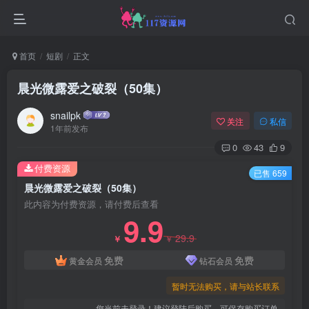
首页
短剧
正文
晨光微露爱之破裂（50集）
snailpk
关注
私信
1年前发布
0
43
9
付费资源
已售 659
晨光微露爱之破裂（50集）
此内容为付费资源，请付费后查看
9.9
29.9
￥
￥
免费
免费
黄金会员
钻石会员
暂时无法购买，请与站长联系
您当前未登录！建议登陆后购买，可保存购买订单