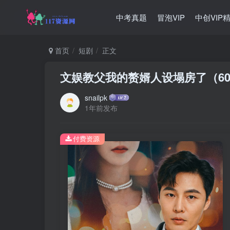
中考真题
冒泡VIP
中创VIP
首页
短剧
正文
文娱教父我的赘婿人设塌房了（6
snailpk
1年前发布
付费资源