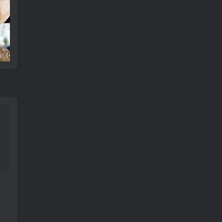
（41集）崔秀子
无福之家退退退（60集）丁一夫＆毕馨月
厨娘嫁到（4