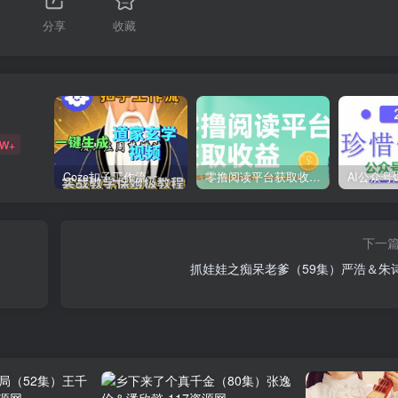
分享
收藏
9W+
Coze扣子工作流一键生成道家玄学短视频，实战保姆级教程
零撸阅读平台获取收益，最新无门槛平台，一部手机即可操作，单日收益50-3张【揭秘】
下一
抓娃娃之痴呆老爹（59集）严浩＆朱