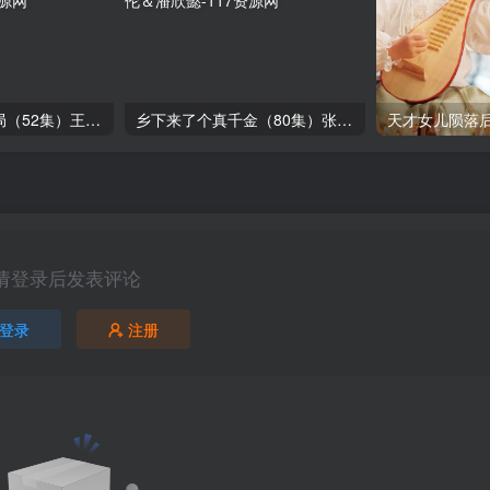
双生蚀烬世红颜局（52集）王千硕＆喻嘉琳
乡下来了个真千金（80集）张逸伦＆潘欣懿
天才女儿陨落后
请登录后发表评论
登录
注册