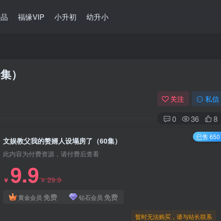
精品
福缘VIP
小升初
幼升小
0集）
关注
私信
0
36
8
已售 650
文娱教父我的赘婿人设塌房了（60集）
此内容为付费资源，请付费后查看
9.9
29.9
￥
￥
免费
免费
黄金会员
钻石会员
暂时无法购买，请与站长联系