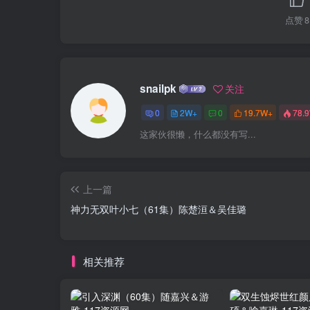
点赞
8
snailpk
关注
0
2W+
0
19.7W+
78.
这家伙很懒，什么都没有写...
上一篇
神力无双叶小七（61集）陈楚洹＆吴佳璐
相关推荐