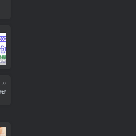
AI公众号爆文创作变现，2025公众号爆文教程(包含指令)
众影AI由空前强大的AI技术打造的AI工具天花板
蛋花免费小说新人1元红包
篇
诗妤