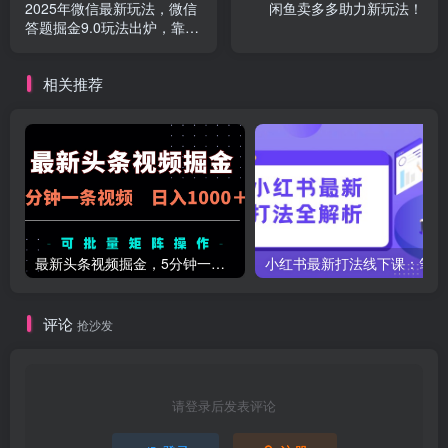
2025年微信最新玩法，微信
闲鱼卖多多助力新玩法！
答题掘金9.0玩法出炉，靠复
制粘贴，只需简单回答问
题，每月稳入5000+，刚进
相关推荐
军自媒体小白、宝妈、上班
族都可以轻松驾驭
最新头条视频掘金，5分钟一条视频，日入1000＋！可矩阵批量操作
小红
评论
抢沙发
请登录后发表评论