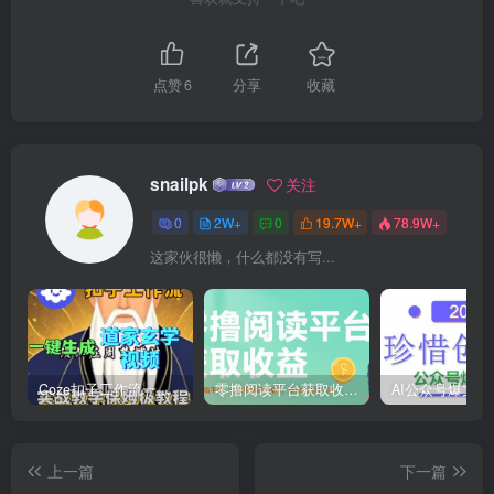
点赞
6
分享
收藏
snailpk
关注
0
2W+
0
19.7W+
78.9W+
这家伙很懒，什么都没有写...
Coze扣子工作流一键生成道家玄学短视频，实战保姆级教程
零撸阅读平台获取收益，最新无门槛平台，一部手机即可操作，单日收益50-3张【揭秘】
上一篇
下一篇