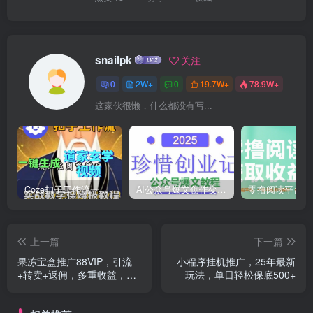
snailpk
关注
0
2W+
0
19.7W+
78.9W+
这家伙很懒，什么都没有写...
Coze扣子工作流一键生成道家玄学短视频，实战保姆级教程
AI公众号爆文创作变现，2025公众号爆文教程(包含指令)
上一篇
下一篇
果冻宝盒推广88VIP，引流
小程序挂机推广，25年最新
+转卖+返佣，多重收益，简
玩法，单日轻松保底500+
单操作日入500+