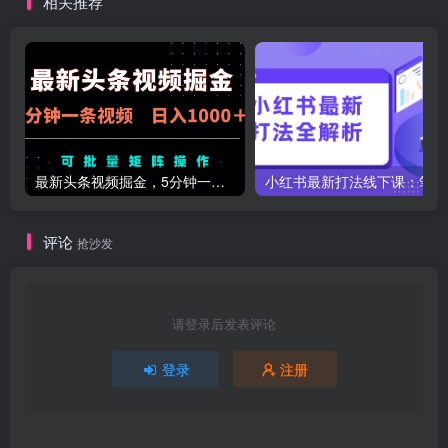
相关推荐
最新头条视频掘金，5分钟一条视频，日入1000＋！可矩阵批量操作
小红
评论
抢沙发
请登录后发表评论
登录
注册