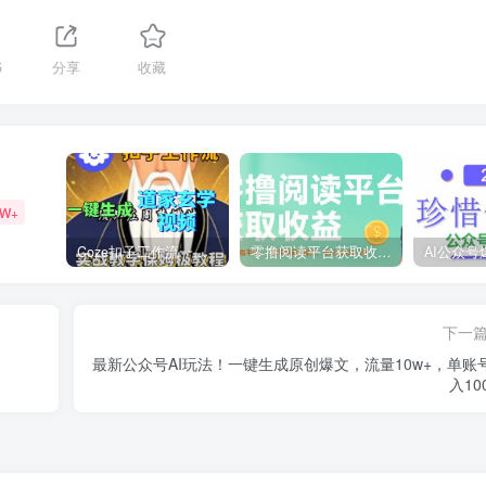
5
分享
收藏
9W+
Coze扣子工作流一键生成道家玄学短视频，实战保姆级教程
零撸阅读平台获取收益，最新无门槛平台，一部手机即可操作，单日收益50-3张【揭秘】
下一
最新公众号AI玩法！一键生成原创爆文，流量10w+，单账
入10