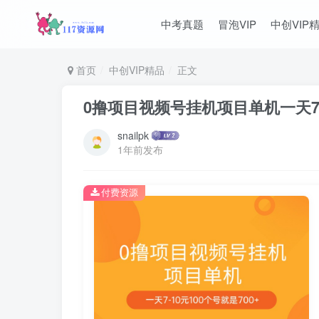
中考真题
冒泡VIP
中创VIP
首页
中创VIP精品
正文
0撸项目视频号挂机项目单机一天7-1
snailpk
1年前发布
付费资源