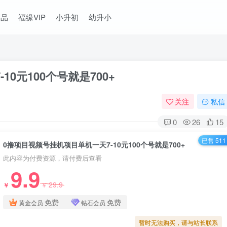
精品
福缘VIP
小升初
幼升小
0元100个号就是700+
关注
私信
0
26
15
已售 511
0撸项目视频号挂机项目单机一天7-10元100个号就是700+
此内容为付费资源，请付费后查看
9.9
29.9
￥
￥
免费
免费
黄金会员
钻石会员
暂时无法购买，请与站长联系