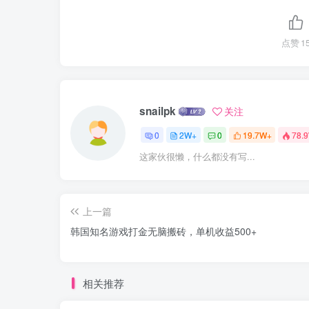
点赞
1
snailpk
关注
0
2W+
0
19.7W+
78.
这家伙很懒，什么都没有写...
上一篇
韩国知名游戏打金无脑搬砖，单机收益500+
相关推荐