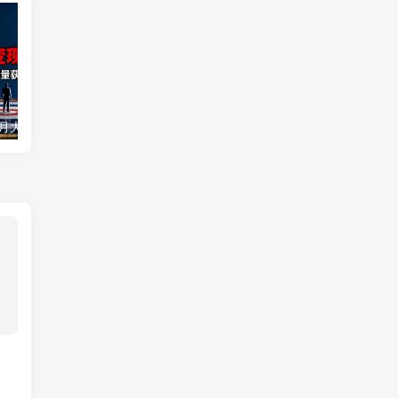
视频号IP变现8月大课，覆盖IP定位+内容创作+流量获取+合规运营+商业转化
海外打码平挂机项目，全自动撸美金，无脑月入5000+