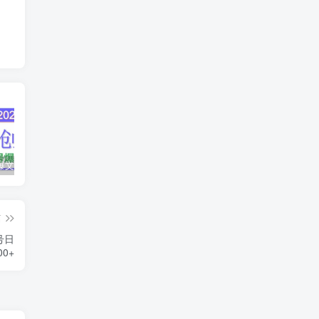
AI公众号爆文创作变现，2025公众号爆文教程(包含指令)
众影AI由空前强大的AI技术打造的AI工具天花板
蛋花免费小说新人1元红包
篇
号日
00+