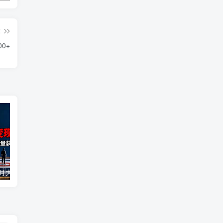
篇
0+
视频号IP变现8月大课，覆盖IP定位+内容创作+流量获取+合规运营+商业转化
海外打码平挂机项目，全自动撸美金，无脑月入5000+