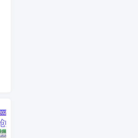
AI公众号爆文创作变现，2025公众号爆文教程(包含指令)
众影AI由空前强大的AI技术打造的AI工具天花板
蛋花免费小说新人1元红包