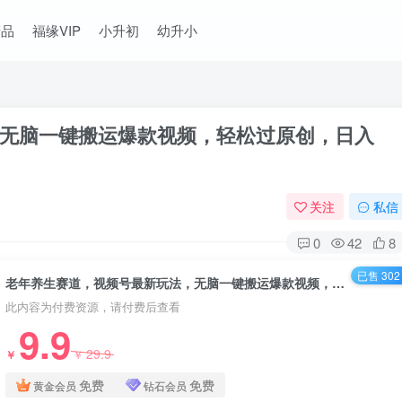
精品
福缘VIP
小升初
幼升小
无脑一键搬运爆款视频，轻松过原创，日入
关注
私信
0
42
8
已售 302
老年养生赛道，视频号最新玩法，无脑一键搬运爆款视频，轻松过原创，日入2000+
此内容为付费资源，请付费后查看
9.9
29.9
￥
￥
免费
免费
黄金会员
钻石会员