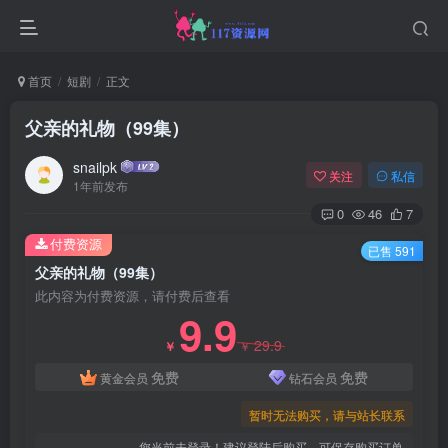
首页
短剧
正文
父亲的礼物（99集）
snailpk
关注
私信
1年前发布
0
46
7
付费资源
已售 591
父亲的礼物（99集）
此内容为付费资源，请付费后查看
9.9
29.9
￥
￥
免费
免费
黄金会员
钻石会员
暂时无法购买，请与站长联系
您当前未登录！建议登陆后购买，可保存购买订单