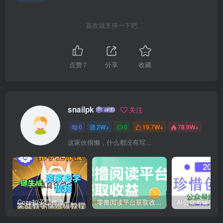
喜欢就支持一下吧
点赞
7
分享
收藏
snailpk
关注
0
2W+
0
19.7W+
78.9W+
这家伙很懒，什么都没有写...
Coze扣子工作流一键生成道家玄学短视频，实战保姆级教程
零撸阅读平台获取收益，最新无门槛平台，一部手机即可操作，单日收益50-3张【揭秘】