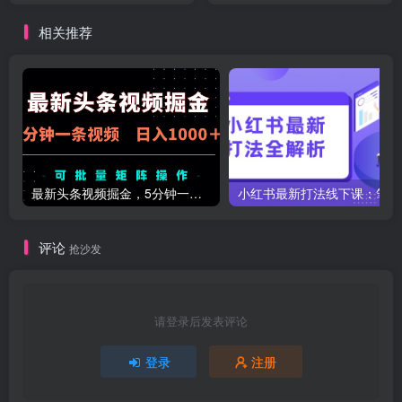
利等你来吃
相关推荐
最新头条视频掘金，5分钟一条视频，日入1000＋！可矩阵批量操作
小红
评论
抢沙发
请登录后发表评论
登录
注册