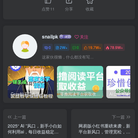
点赞
11
分享
收藏
snailpk
关注
0
2W+
0
19.7W+
78.9W+
这家伙很懒，什么都没有写...
Coze扣子工作流一键生成道家玄学短视频，实战保姆级教程
零撸阅读平台获取收益，最新无门槛平台，一部手机即可操作，单日收益50-3张【揭秘】
上一篇
下一篇
2025“ AI ”风口，新手小白如
网易版小红书重磅来袭，新
何利用ai，每日收益稳定过
平台新风口，管理宽松，半
千
天轻松涨3000粉，第一波红