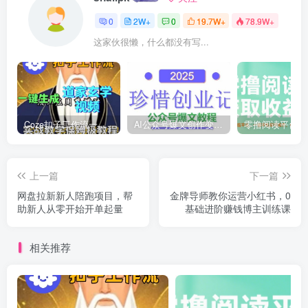
0
2W+
0
19.7W+
78.9W+
这家伙很懒，什么都没有写...
Coze扣子工作流一键生成道家玄学短视频，实战保姆级教程
AI公众号爆文创作变现，2025公众号爆文教程(包含指令)
上一篇
下一篇
网盘拉新新人陪跑项目，帮
金牌导师教你运营小红书，0
助新人从零开始开单起量
基础进阶赚钱博主训练课
相关推荐