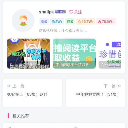
snailpk
关注
0
2W+
0
19.7W+
78.9W+
这家伙很懒，什么都没有写...
Coze扣子工作流一键生成道家玄学短视频，实战保姆级教程
零撸阅读平台获取收益，最新无门槛平台，一部手机即可操作，单日收益50-3张【揭秘】
上一篇
下一篇
妖妃在上（83集）赵佳
中年妈妈觉醒了（31集）
相关推荐