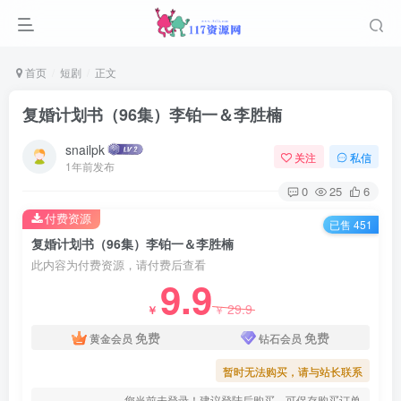
首页
短剧
正文
复婚计划书（96集）李铂一＆李胜楠
snailpk
关注
私信
1年前发布
0
25
6
付费资源
已售 451
复婚计划书（96集）李铂一＆李胜楠
此内容为付费资源，请付费后查看
9.9
29.9
￥
￥
免费
免费
黄金会员
钻石会员
暂时无法购买，请与站长联系
您当前未登录！建议登陆后购买，可保存购买订单